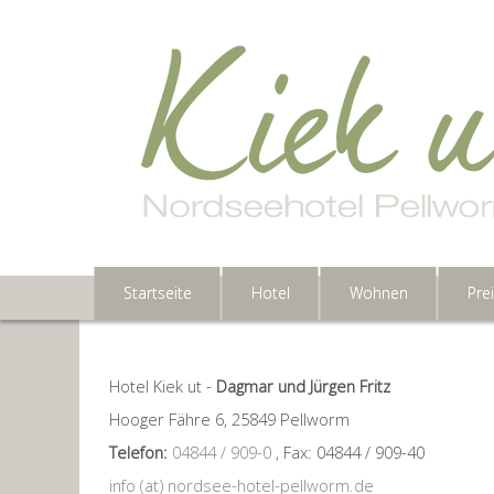
Startseite
Hotel
Wohnen
Pre
Hotel Kiek ut -
Dagmar und Jürgen Fritz
Hooger Fähre 6, 25849 Pellworm
Telefon:
04844 / 909-0
, Fax: 04844 / 909-40
info (at) nordsee-hotel-pellworm.de