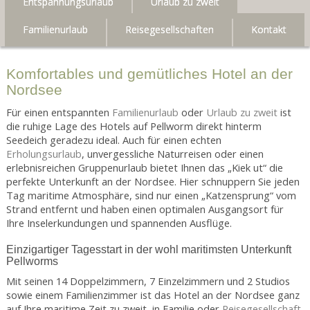
Entspannungsurlaub
Urlaub zu zweit
Familienurlaub
Reisegesellschaften
Kontakt
Komfortables und gemütliches Hotel an der
Nordsee
Für einen entspannten
Familienurlaub
oder
Urlaub zu zweit
ist
die ruhige Lage des Hotels auf Pellworm direkt hinterm
Seedeich geradezu ideal. Auch für einen echten
Erholungsurlaub
, unvergessliche Naturreisen oder einen
erlebnisreichen Gruppenurlaub bietet Ihnen das „Kiek ut“ die
perfekte Unterkunft an der Nordsee. Hier schnuppern Sie jeden
Tag maritime Atmosphäre, sind nur einen „Katzensprung“ vom
Strand entfernt und haben einen optimalen Ausgangsort für
Ihre Inselerkundungen und spannenden Ausflüge.
Einzigartiger Tagesstart in der wohl maritimsten Unterkunft
Pellworms
Mit seinen 14 Doppelzimmern, 7 Einzelzimmern und 2 Studios
sowie einem Familienzimmer ist das Hotel an der Nordsee ganz
auf Ihre maritime Zeit zu zweit, in Familie oder
Reisegesellschaft