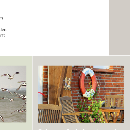
um
den.
rft-