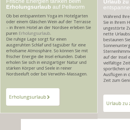
Frische Energien tanken beim
Urlaub zu
Erholungsurlaub
auf Pellworm
entspanne
Ob bei entspanntem Yoga im Hotelgarten
Während Ihr
oder einem Gläschen Wein auf der Terrasse
Sie in Ihrem 
– in Ihrem Hotel an der Nordsee erleben Sie
ungestörte Z
puren
Erholungsurlaub
.
nette Urlaub
Die ruhige Lage sorgt für einen
bestaunen Si
ausgeruhten Schlaf und tagsüber für eine
Sonnenunterg
erholsame Atmosphäre. So können Sie mit
Sternenhimme
frischer Energie die Insel erkunden. Dabei
auf der Insel
erholen Sie sich in einzigartiger Natur und
vielfältige Ze
stärken Körper und Seele in reiner
sportlichen un
Nordseeluft oder bei Verwöhn-Massagen.
Ausflügen in
Zeit zum Geni
Erholungsurlaub
Urlaub zu 