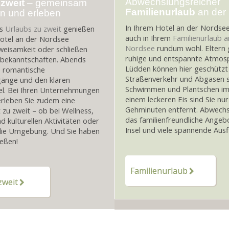
Abwechslungsreicher
 zweit
– gemeinsam
Familienurlaub
an der
n und erleben
In Ihrem Hotel an der Nordsee 
es
Urlaubs zu zweit
genießen
auch in Ihrem
Familienurlaub a
Hotel an der Nordsee
Nordsee
rundum wohl. Eltern 
weisamkeit oder schließen
ruhige und entspannte Atmosp
sbekanntschaften. Abends
Lüdden können hier geschützt
e romantische
Straßenverkehr und Abgasen s
änge und den klaren
Schwimmen und Plantschen i
l. Bei Ihren Unternehmungen
einem leckeren Eis sind Sie nu
 erleben Sie zudem eine
Gehminuten entfernt. Abwechs
it zu zweit – ob bei Wellness,
das familienfreundliche Angeb
d kulturellen Aktivitäten oder
Insel und viele spannende Ausfl
 die Umgebung. Und Sie haben
eßen!
Familienurlaub
zweit