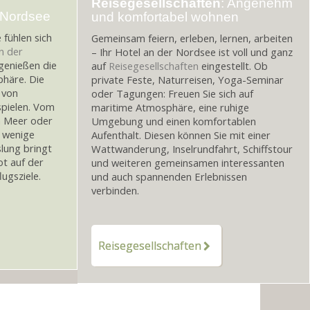
Reisegesellschaften
: Angenehm
 Nordsee
und komfortabel wohnen
fühlen sich
Gemeinsam feiern, erleben, lernen, arbeiten
n der
– Ihr Hotel an der Nordsee ist voll und ganz
genießen die
auf
Reisegesellschaften
eingestellt. Ob
häre. Die
private Feste, Naturreisen, Yoga-Seminar
 von
oder Tagungen: Freuen Sie sich auf
pielen. Vom
maritime Atmosphäre, eine ruhige
m Meer oder
Umgebung und einen komfortablen
r wenige
Aufenthalt. Diesen können Sie mit einer
lung bringt
Wattwanderung, Inselrundfahrt, Schiffstour
ot auf der
und weiteren gemeinsamen interessanten
ugsziele.
und auch spannenden Erlebnissen
verbinden.
Reisegesellschaften